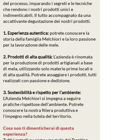
del processo, imparando i segreti e le tecniche
che rendono i nostri prodotti unici e
indimenticabili. Il tutto accompagnato da una
accattivante degustazione dei nostri prodotti.
1. Esperienza autentica:
potrete conoscere la
storia della famiglia Melchiori e la loro passione
per la lavorazione delle mele.
2. Prodotti di alta qualità:
L'azienda è rinomata
per la produzione di prodotti artigianali a base
di mela, utilizzando solo materie prime locali e
di alta qualità. Potrete assaggiare i prodotti, tutti
realizzati con passione e dedizione.
3. Sostenibilità e rispetto per l'ambiente:
L'Azienda Melchiori si impegna a seguire
pratiche rispettose dell'ambiente. Potrete
conoscere la nostra filiera produttiva e
l'impegno nella tutela del territorio.
Cosa
non ti dimenticherai di questa
esperienza?
Tutti i segreti su come una mela del Trentino