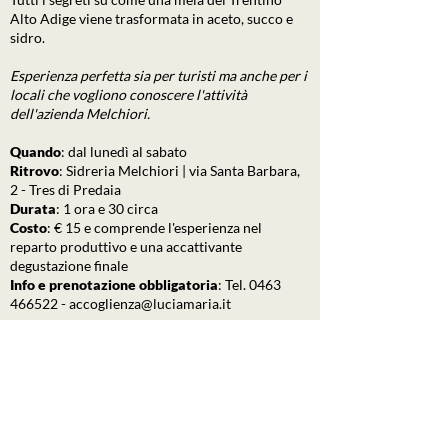
Alto Adige viene trasformata in aceto, succo e
sidro.
Esperienza perfetta sia per turisti ma anche per i
locali che vogliono conoscere l'attività
dell'azienda Melchiori.
Quando
:​ dal lunedì al sabato
Ritrovo
: Sidreria Melchiori | via Santa Barbara,
2 - Tres di Predaia
Durata
: 1 ora e 30 circa
Costo
: € 15 e comprende l'esperienza nel
reparto produttivo e una accattivante
degustazione finale
Info e prenotazione obbligatoria
: Tel.
0463
466522
-
accoglienza@luciamaria.it
Possibilità di visita anche in lingua inglese e
tedesca