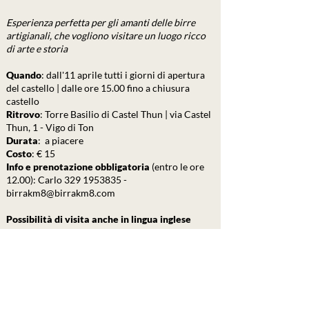
Esperienza perfetta per gli amanti delle birre
artigianali, che vogliono visitare un luogo ricco
di arte e storia
Quando
:​ dall'11 aprile tutti i giorni di apertura
del castello | dalle ore 15.00 fino a chiusura
castello
Ritrovo
: Torre Basilio di Castel Thun | via Castel
Thun, 1 - Vigo di Ton
Durata
: a piacere
Costo
: € 15
Info e prenotazione obbligatoria
(entro le ore
12.00): Carlo
329 1953835
-
birrakm8@birrakm8.com
Possibilità di visita anche in lingua inglese