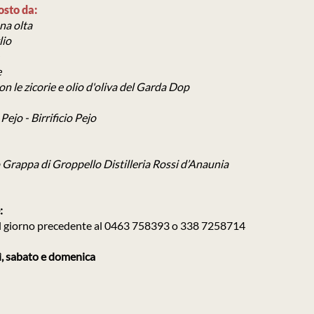
osto da:
na olta
lio
e
n le zicorie e olio d'oliva del Garda Dop
ejo - Birrificio Pejo
o Grappa di Groppello Distilleria Rossi d’Anaunia
:
 il giorno precedente al 0463 758393 o 338 7258714
ì, sabato e domenica