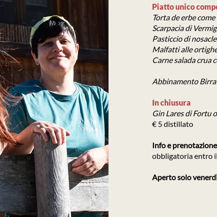
Piatto unico comp
Torta de erbe come 
Scarpacia di Vermig
Pasticcio di nosacle
Malfatti alle ortigh
Carne salada crua co
Abbinamento Birra P
In chiusura
Gin Lares di Fortu 
€ 5 distillato
Info e prenotazione
obbligatoria entro
Aperto solo venerd