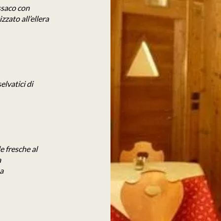
assaco con
zato all’ellera
elvatici di
e fresche al
a
a