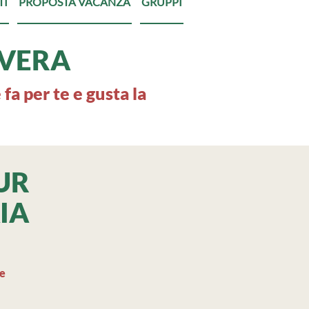
TI
PROPOSTA VACANZA
GRUPPI
VERA
 fa per te e gusta la
UR
IA
ne