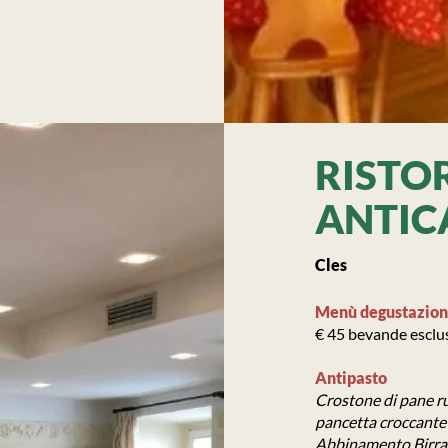
RISTO
ANTIC
Cles
Menù degustazion
€ 45 bevande esclus
Antipasto
Crostone di pane ru
pancetta croccante
Abbinamento Birra G