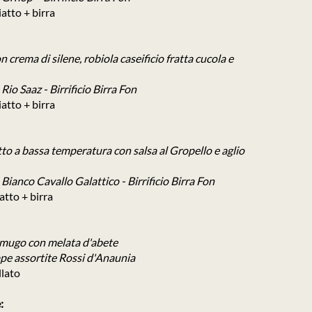
iatto + birra
n crema di silene, robiola caseificio fratta cucola e
io Saaz - Birrificio Birra Fon
iatto + birra
tto a bassa temperatura con salsa al Gropello e aglio
ianco Cavallo Galattico - Birrificio Birra Fon
iatto + birra
 mugo con melata d'abete
e assortite Rossi d'Anaunia
illato
: