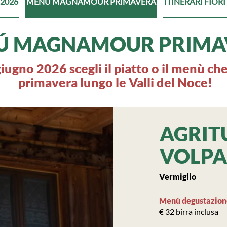
2026
MENÚ MAGNAMOUR PRIMAVERA
ITINERARI FIORI
Ú MAGNAMOUR PRIMA
giugno 2026 scegli il piatto o il menù che
primavera lungo le Valli del Noce!
AGRIT
VOLPA
Vermiglio
Menù degustazio
€ 32 birra inclusa