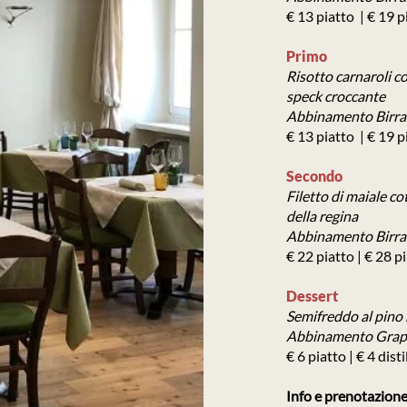
€ 13 piatto | € 19 p
Primo
Risotto carnaroli co
speck croccante
Abbinamento Birra R
€ 13 piatto | € 19 p
Secondo
Filetto di maiale co
della regina
Abbinamento Birra B
€ 22 piatto | € 28 p
Dessert
Semifreddo al pino
Abbinamento Grapp
€ 6 piatto | € 4 dist
Info e prenotazione