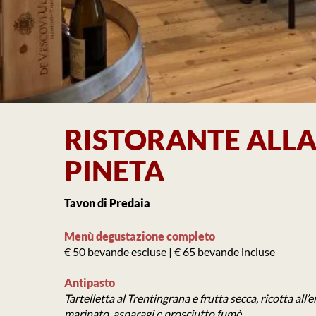
RISTORANTE ALL
PINETA
Tavon di Predaia
Menù degustazione completo
€ 50 bevande escluse | € 65 bevande incluse
Antipasto
Tartelletta al Trentingrana e frutta secca, ricotta all’
marinato, asparagi e prosciutto fumè