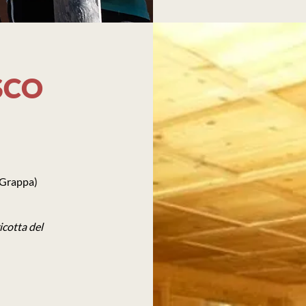
SCO
e Grappa)
icotta del