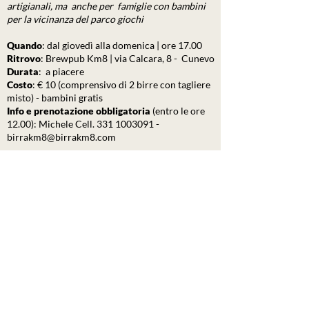
artigianali, ma anche per famiglie con bambini
per la vicinanza del parco giochi
Quando
:​ dal giovedì alla domenica | ore 17.00
Ritrovo
: Brewpub Km8 | via Calcara, 8 - Cunevo
Durata
: a piacere
Costo
: € 10 (comprensivo di 2 birre con tagliere
misto) - bambini gratis
Info e prenotazione obbligatoria
(entro le ore
12.00): Michele Cell.
331 1003091
-
birrakm8@birrakm8.com